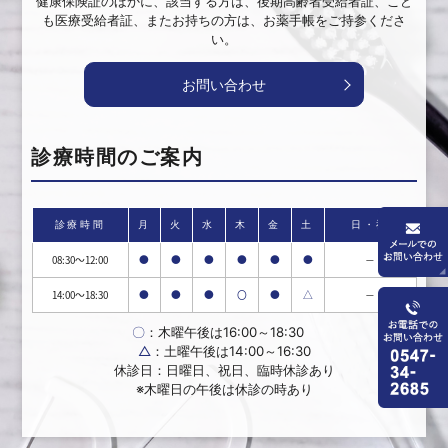
健康保険証のほかに、該当する方は、後期高齢者受給者証、こど
も医療受給者証、またお持ちの方は、お薬手帳をご持参くださ
い。
お問い合わせ
診療時間のご案内
診療時間
月
火
水
木
金
土
日・祝
08:30～12:00
●
●
●
●
●
●
－
14:00～18:30
●
●
●
〇
●
△
－
〇
：木曜午後は16:00～18:30
△
：土曜午後は14:00～16:30
休診日：日曜日、祝日、臨時休診あり
※木曜日の午後は休診の時あり